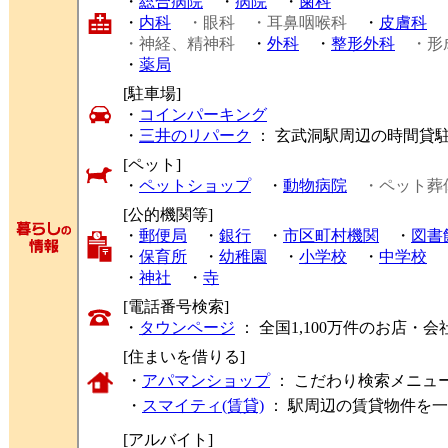
・
総合病院
・
病院
・
歯科
・
内科
・眼科
・耳鼻咽喉科
・
皮膚科
・神経、精神科
・
外科
・
整形外科
・形
・
薬局
[駐車場]
・
コインパーキング
・
三井のリパーク
： 玄武洞駅周辺の時間貸
[ペット]
・
ペットショップ
・
動物病院
・ペット葬
[公的機関等]
・
郵便局
・
銀行
・
市区町村機関
・
図書
・
保育所
・
幼稚園
・
小学校
・
中学校
・
神社
・
寺
[電話番号検索]
・
タウンページ
： 全国1,100万件のお店
[住まいを借りる]
・
アパマンショップ
： こだわり検索メニュ
・
スマイティ(賃貸)
： 駅周辺の賃貸物件を
[アルバイト]