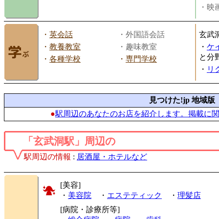
・映画
・
英会話
・外国語会話
玄武
・
教養教室
・趣味教室
・
ケ
と分
・
各種学校
・
専門学校
・
リ
見つけた!jp 地域版
●
駅周辺のあなたのお店を紹介します。掲載に
「玄武洞駅」周辺の
駅周辺の情報
:
居酒屋・ホテルなど
[美容]
・
美容院
・
エステティック
・
理髪店
[病院・診療所等]