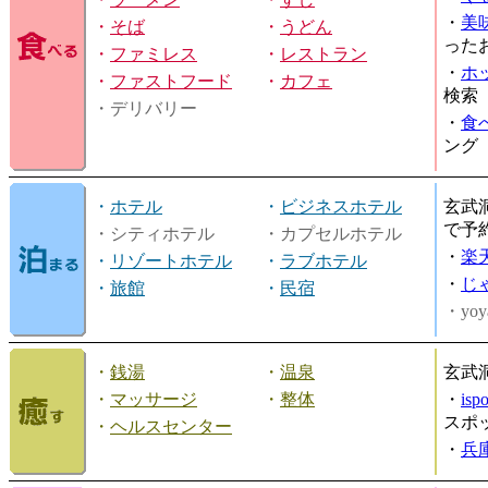
・
美
・
そば
・
うどん
った
・
ファミレス
・
レストラン
・
ホ
・
ファストフード
・
カフェ
検索
・デリバリー
・
食
ング
・
ホテル
・
ビジネスホテル
玄武
で予
・シティホテル
・カプセルホテル
・
楽
・
リゾートホテル
・
ラブホテル
・
じ
・
旅館
・
民宿
・yoy
・
銭湯
・
温泉
玄武
・
マッサージ
・
整体
・
is
スポ
・
ヘルスセンター
・
兵