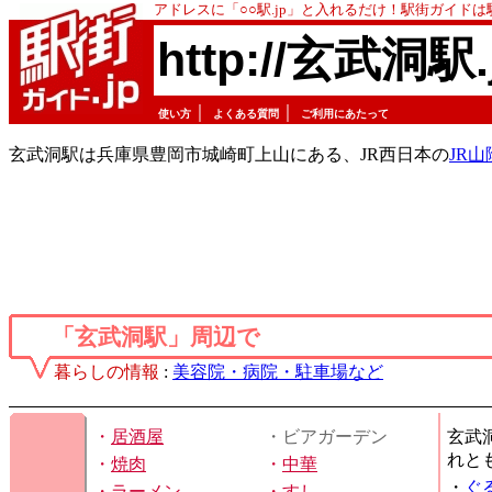
アドレスに「○○駅.jp」と入れるだけ！駅街ガイド
http://玄武洞駅.
｜
｜
使い方
よくある質問
ご利用にあたって
玄武洞駅は兵庫県豊岡市城崎町上山にある、JR西日本の
JR
「玄武洞駅」周辺で
暮らしの情報
:
美容院・病院・駐車場など
・
居酒屋
・ビアガーデン
玄武
れと
・
焼肉
・
中華
・
ぐ
・
ラーメン
・
すし