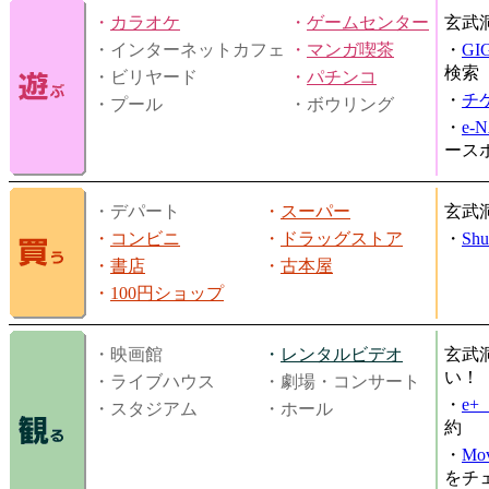
・
カラオケ
・
ゲームセンター
玄武
・インターネットカフェ
・
マンガ喫茶
・
GI
検索
・ビリヤード
・
パチンコ
・
チ
・プール
・ボウリング
・
e-
ース
・デパート
・
スーパー
玄武
・
コンビニ
・
ドラッグストア
・
Shu
・
書店
・
古本屋
・
100円ショップ
・映画館
・
レンタルビデオ
玄武
い！
・ライブハウス
・劇場・コンサート
・
e
・スタジアム
・ホール
約
・
Mov
をチ