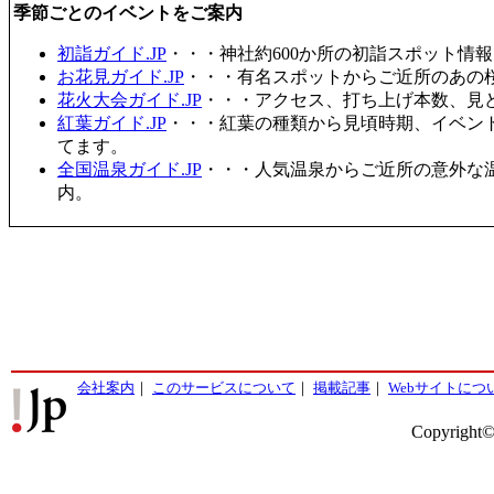
季節ごとのイベントをご案内
初詣ガイド.JP
・・・神社約600か所の初詣スポット情
お花見ガイド.JP
・・・有名スポットからご近所のあの桜
花火大会ガイド.JP
・・・アクセス、打ち上げ本数、見
紅葉ガイド.JP
・・・紅葉の種類から見頃時期、イベン
てます。
全国温泉ガイド.JP
・・・人気温泉からご近所の意外な
内。
会社案内
｜
このサービスについて
｜
掲載記事
｜
Webサイトにつ
Copyright©2