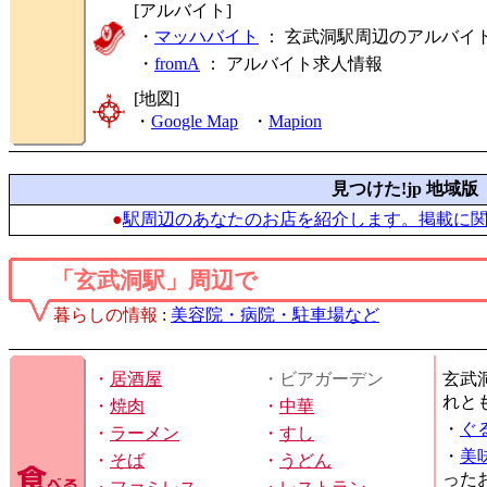
[アルバイト]
・
マッハバイト
： 玄武洞駅周辺のアルバイ
・
fromA
：
アルバイト求人情報
[地図]
・
Google Map
・
Mapion
見つけた!jp 地域版
●
駅周辺のあなたのお店を紹介します。掲載に
「玄武洞駅」周辺で
暮らしの情報
:
美容院・病院・駐車場など
・
居酒屋
・ビアガーデン
玄武
れと
・
焼肉
・
中華
・
ぐ
・
ラーメン
・
すし
・
美
・
そば
・
うどん
った