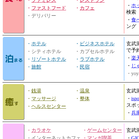
・
ファミレス
・
レストラン
・
ホ
・
ファストフード
・
カフェ
検索
・デリバリー
・
食
ング
・
ホテル
・
ビジネスホテル
玄武
で予
・シティホテル
・カプセルホテル
・
楽
・
リゾートホテル
・
ラブホテル
・
じ
・
旅館
・
民宿
・yoy
・
銭湯
・
温泉
玄武
・
マッサージ
・
整体
・
is
スポ
・
ヘルスセンター
・
兵
・
カラオケ
・
ゲームセンター
玄武
・インターネットカフェ
・
マンガ喫茶
・
GI