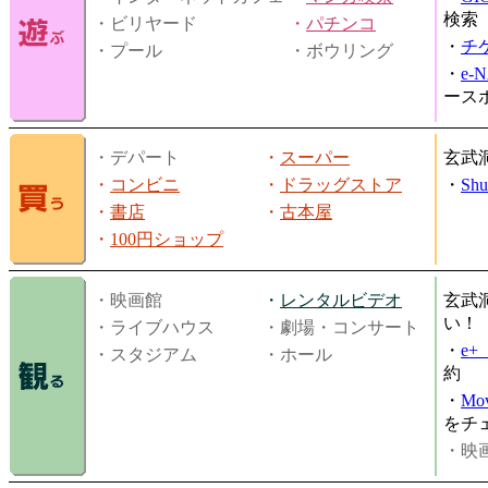
検索
・ビリヤード
・
パチンコ
・
チ
・プール
・ボウリング
・
e-
ース
・デパート
・
スーパー
玄武
・
コンビニ
・
ドラッグストア
・
Shu
・
書店
・
古本屋
・
100円ショップ
・映画館
・
レンタルビデオ
玄武
い！
・ライブハウス
・劇場・コンサート
・
e
・スタジアム
・ホール
約
・
Mov
をチ
・映画