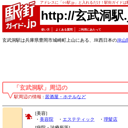
アドレスに「○○駅.jp」と入れるだけ！駅街ガイド
http://玄武洞駅.
｜
｜
使い方
よくある質問
ご利用にあたって
玄武洞駅は兵庫県豊岡市城崎町上山にある、JR西日本の
JR
「玄武洞駅」周辺の
駅周辺の情報
:
居酒屋・ホテルなど
[美容]
・
美容院
・
エステティック
・
理髪店
[病院・診療所等]