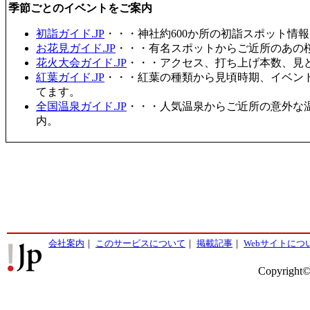
季節ごとのイベントをご案内
初詣ガイド.JP
・・・神社約600か所の初詣スポット情
お花見ガイド.JP
・・・有名スポットからご近所のあの桜
花火大会ガイド.JP
・・・アクセス、打ち上げ本数、見
紅葉ガイド.JP
・・・紅葉の種類から見頃時期、イベン
てます。
全国温泉ガイド.JP
・・・人気温泉からご近所の意外な
内。
会社案内
｜
このサービスについて
｜
掲載記事
｜
Webサイトにつ
Copyright©2