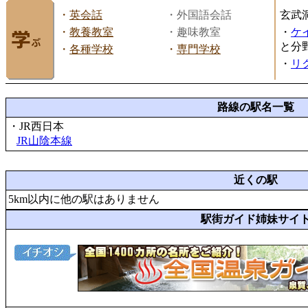
・
英会話
・外国語会話
玄武
・
教養教室
・趣味教室
・
ケ
と分
・
各種学校
・
専門学校
・
リ
路線の駅名一覧
・JR西日本
JR山陰本線
近くの駅
5km以内に他の駅はありません
駅街ガイド姉妹サイ