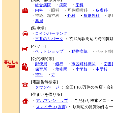
・
総合病院
・
病院
・
歯科
・
内科
・眼科
・耳鼻咽喉科
・
皮膚科
・神経、精神科
・
外科
・
整形外科
・形
・
薬局
[駐車場]
・
コインパーキング
・
三井のリパーク
： 玄武洞駅周辺の時間貸
[ペット]
・
ペットショップ
・
動物病院
・ペット葬
[公的機関等]
・
郵便局
・
銀行
・
市区町村機関
・
図書
・
保育所
・
幼稚園
・
小学校
・
中学校
・
神社
・
寺
[電話番号検索]
・
タウンページ
： 全国1,100万件のお店
[住まいを借りる]
・
アパマンショップ
： こだわり検索メニュ
・
スマイティ(賃貸)
： 駅周辺の賃貸物件を